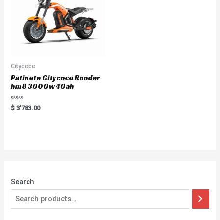
Citycoco
Patinete Citycoco Rooder
hm8 3000w 40ah
Rated
$
3'783.00
0
out
of
5
Search