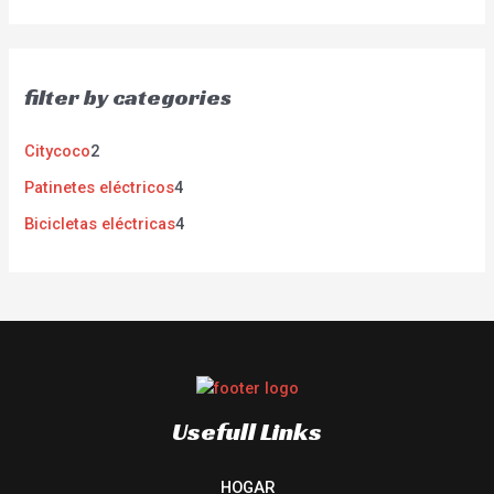
filter by categories
Citycoco
2
Patinetes eléctricos
4
Bicicletas eléctricas
4
Usefull Links
HOGAR