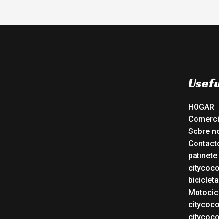
Usefu
HOGAR
Comerc
Sobre n
Contact
patinete
citycoc
bicicleta
Motocicl
citycoc
citycoc