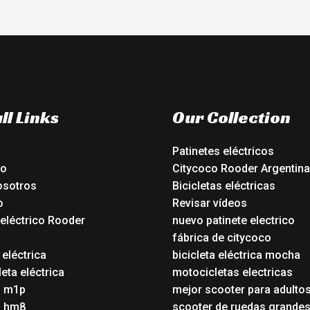
ll Links
Our Collection
Patinetes eléctricos
io
Citycoco Rooder Argentina
osotros
Bicicletas eléctricas
o
Revisar vídeos
 eléctrico Rooder
nuevo patinete electrico
o
fábrica de citycoco
 eléctrica
bicicleta eléctrica mocha
eta eléctrica
motocicletas electricas
o m1p
mejor scooter para adulto
o hm8
scooter de ruedas grande