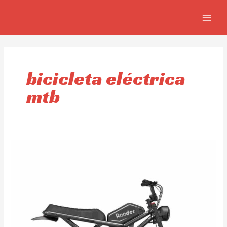
Ir
MAIN
al
MEN
contenido
bicicleta eléctrica
mtb