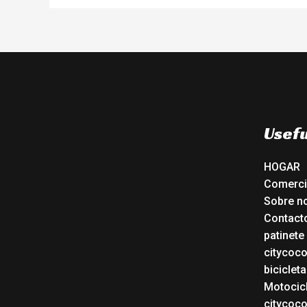
Usefu
HOGAR
Comerc
Sobre n
Contact
patinete
citycoc
bicicleta
Motocicl
citycoc