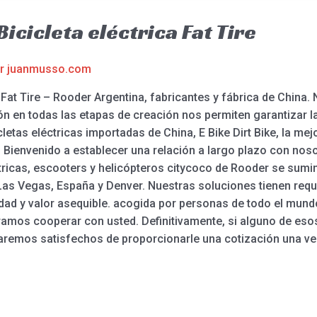
Bicicleta eléctrica Fat Tire
or
juanmusso.com
ca Fat Tire – Rooder Argentina, fabricantes y fábrica de China.
ón en todas las etapas de creación nos permiten garantizar l
icletas eléctricas importadas de China, E Bike Dirt Bike, la me
e. Bienvenido a establecer una relación a largo plazo con nos
éctricas, escooters y helicópteros citycoco de Rooder se sum
 Las Vegas, España y Denver. Nuestras soluciones tienen requ
idad y valor asequible. acogida por personas de todo el mun
amos cooperar con usted. Definitivamente, si alguno de esos 
aremos satisfechos de proporcionarle una cotización una v