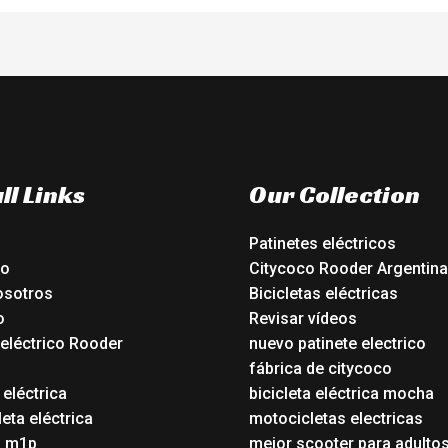
ll Links
Our Collection
Patinetes eléctricos
io
Citycoco Rooder Argentina
osotros
Bicicletas eléctricas
o
Revisar vídeos
 eléctrico Rooder
nuevo patinete electrico
o
fábrica de citycoco
 eléctrica
bicicleta eléctrica mocha
eta eléctrica
motocicletas electricas
o m1p
mejor scooter para adulto