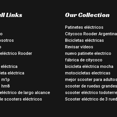
ll Links
Our Collection
Patinetes eléctricos
io
Citycoco Rooder Argentina
osotros
Bicicletas eléctricas
o
Revisar vídeos
 eléctrico Rooder
nuevo patinete electrico
o
fábrica de citycoco
 eléctrica
bicicleta eléctrica mocha
eta eléctrica
motocicletas electricas
o m1p
mejor scooter para adulto
o hm8
scooter de ruedas grande
eléctrico de largo alcance
scooter eléctrico todoterr
de scooters eléctricos
Scooter eléctrico de 3 rue