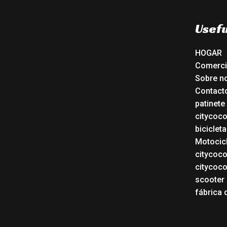
Usefu
HOGAR
Comerc
Sobre n
Contact
patinete
citycoc
bicicleta
Motocicl
citycoc
citycoc
scooter 
fábrica 