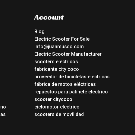
Account
Blog
Electric Scooter For Sale
info@juanmusso.com
Electric Scooter Manufacturer
scooters electricos
fabricante city coco
proveedor de bicicletas eléctricas
fábrica de motos eléctricas
s
repuestos para patinete electrico
s
scooter citycoco
eno
ciclomotor electrico
das
scooters de movilidad