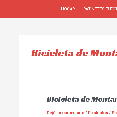
Ir
HOGAR
PATINETES ELÉC
al
contenido
Bicicleta de Mont
Bicicleta de Montañ
Dejá un comentario
/
Productos
/ P