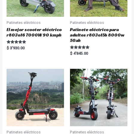
Patinetes eléctricos
Patinetes eléctricos
El mejor scooter eléctrico
Patinete eléctrico para
r803o16 7000W 90 kmph
adultos r803o15b 8000w
50ah
Rated
$
3'930.00
5.00
Rated
$
4'845.00
out of 5
5.00
out of 5
Patinetes eléctricos
Patinetes eléctricos