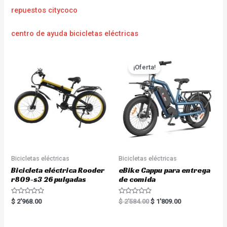
repuestos citycoco
centro de ayuda bicicletas eléctricas
¡Oferta!
Bicicletas eléctricas
Bicicletas eléctricas
Bicicleta eléctrica Rooder
eBike Cappu para entrega
r809-s3 26 pulgadas
de comida
R
R
$
2'968.00
$
2'584.00
$
1'809.00
a
a
t
t
e
e
d
d