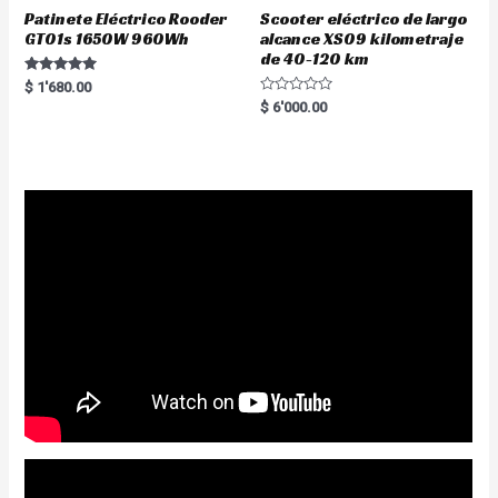
Patinete Eléctrico Rooder
Scooter eléctrico de largo
GT01s 1650W 960Wh
alcance XS09 kilometraje
de 40-120 km
Rated
$
1'680.00
5.00
R
$
6'000.00
out of 5
a
t
e
d
0
o
u
t
o
f
5