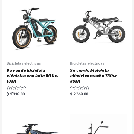
0
0
o
o
u
u
t
t
o
o
f
f
5
5
Bicicletas eléctricas
Bicicletas eléctricas
Se vende bicicleta
Se vende bicicleta
eléctrica con latte 500w
eléctrica mocha 750w
13ah
35ah
R
R
$
2'338.00
$
2'668.00
a
a
t
t
e
e
d
d
0
0
o
o
u
u
t
t
o
o
f
f
5
5