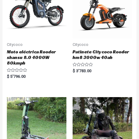
Citycoco
Citycoco
Moto eléctrica Rooder
Patinete Citycoco Rooder
shansu 8.0 4000W
hm8 3000w 40ah
80kmph
R
$
3'783.00
a
R
$
5'796.00
t
a
e
t
d
e
0
d
o
0
u
o
t
u
o
t
f
o
5
f
5